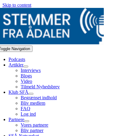
Skip to content
Toggle Navigation
Podcasts
Artikler
Interviews
Blogs
Video
Tilmeld Nyhedsbrev
Klub SFÅ
Begrænset indhold
Bliv medlem
FAQ
Log ind
Partnere
Vores partnere
Bliv partner
SFÅ Netværket