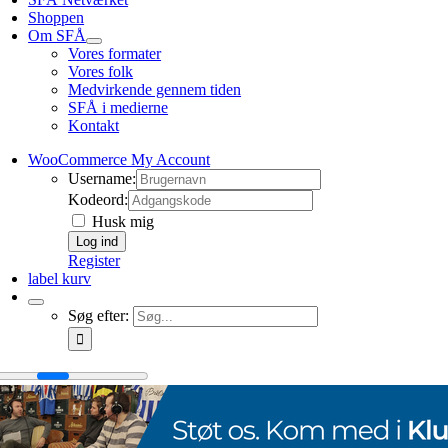
Shoppen
Om SFÅ
Vores formater
Vores folk
Medvirkende gennem tiden
SFÅ i medierne
Kontakt
WooCommerce My Account
Username:
Kodeord:
Husk mig
Register
label kurv
Søg efter: