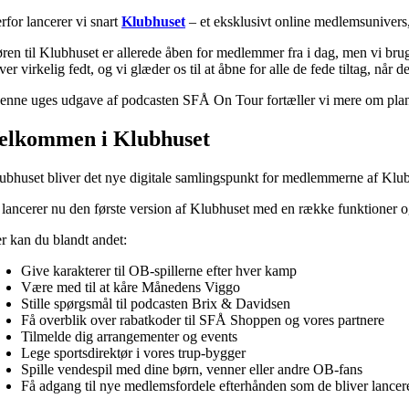
rfor lancerer vi snart
Klubhuset
– et eksklusivt online medlemsunivers,
ren til Klubhuset er allerede åben for medlemmer fra i dag, men vi bruge
iver virkelig fedt, og vi glæder os til at åbne for alle de fede tiltag, når
denne uges udgave af podcasten SFÅ On Tour fortæller vi mere om pla
elkommen i Klubhuset
ubhuset bliver det nye digitale samlingspunkt for medlemmerne af Kl
 lancerer nu den første version af Klubhuset med en række funktioner og
r kan du blandt andet:
Give karakterer til OB-spillerne efter hver kamp
Være med til at kåre Månedens Viggo
Stille spørgsmål til podcasten Brix & Davidsen
Få overblik over rabatkoder til SFÅ Shoppen og vores partnere
Tilmelde dig arrangementer og events
Lege sportsdirektør i vores trup-bygger
Spille vendespil med dine børn, venner eller andre OB-fans
Få adgang til nye medlemsfordele efterhånden som de bliver lancer