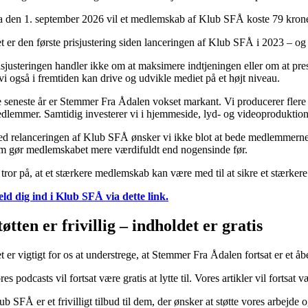
a den 1. september 2026 vil et medlemskab af Klub SFÅ koste 79 kro
t er den første prisjustering siden lanceringen af Klub SFÅ i 2023 – og 
isjusteringen handler ikke om at maksimere indtjeningen eller om at pr
 vi også i fremtiden kan drive og udvikle mediet på et højt niveau.
 seneste år er Stemmer Fra Ådalen vokset markant. Vi producerer flere p
dlemmer. Samtidig investerer vi i hjemmeside, lyd- og videoproduktion
d relanceringen af Klub SFÅ ønsker vi ikke blot at bede medlemmerne om
m gør medlemskabet mere værdifuldt end nogensinde før.
 tror på, at et stærkere medlemskab kan være med til at sikre et stærke
ld dig ind i Klub SFÅ via dette link.
tøtten er frivillig – indholdet er gratis
t er vigtigt for os at understrege, at Stemmer Fra Ådalen fortsat er et å
res podcasts vil fortsat være gratis at lytte til. Vores artikler vil for
ub SFÅ er et frivilligt tilbud til dem, der ønsker at støtte vores arbejde 