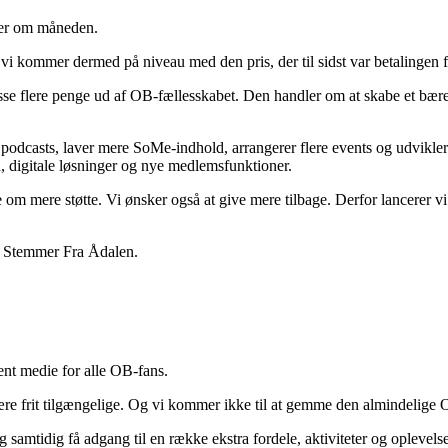
ner om måneden.
vi kommer dermed på niveau med den pris, der til sidst var betalingen fo
esse flere penge ud af OB-fællesskabet. Den handler om at skabe et bæ
odcasts, laver mere SoMe-indhold, arrangerer flere events og udvikler l
, digitale løsninger og nye medlemsfunktioner.
 mere støtte. Vi ønsker også at give mere tilbage. Derfor lancerer vi
re Stemmer Fra Ådalen.
bent medie for alle OB-fans.
tsat være frit tilgængelige. Og vi kommer ikke til at gemme den almindeli
og samtidig få adgang til en række ekstra fordele, aktiviteter og oplevelse