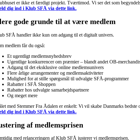
ubhuset er ikke et færdigt projekt. Tværtimod. Vi ser det som begyndels
ld dig ind i Klub SFÅ via dette link.
lere gode grunde til at være medlem
ub SFÅ handler ikke kun om adgang til et digitalt univers.
m medlem får du også:
Et ugentligt medlemsnyhedsbrev
Ugentlige konkurrencer om præmier – blandt andet OB-merchandi
Adgang til det eksklusive online medlemsunivers
Flere årlige arrangementer og medlemsaktiviteter
Mulighed for at stille spørgsmål til udvalgte SFÅ-programmer
Rabatter i SFÅ Shoppen
Rabatter hos udvalgte samarbejdspartnere
Og meget mere
let med Stemmer Fra Ådalen er enkelt: Vi vil skabe Danmarks bedste o
ld dig ind i Klub SFÅ via dette link.
ustering af medlemsprisen
mtidig med relanceringen af Klub SFÅ justerer vi medlemsprisen.