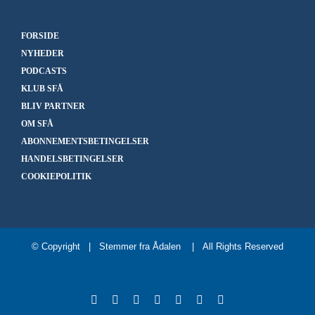
FORSIDE
NYHEDER
PODCASTS
KLUB SFÅ
BLIV PARTNER
OM SFÅ
ABONNEMENTSBETINGELSER
HANDELSBETINGELSER
COOKIEPOLITIK
© Copyright | Stemmer fra Ådalen
| All Rights Reserved
Facebook
X
Instagram
LinkedIn
SoundCloud
Spotify
YouTube