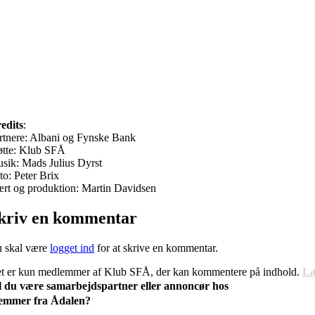
edits
:
rtnere: Albani og Fynske Bank
øtte: Klub SFÅ
sik: Mads Julius Dyrst
to: Peter Brix
rt og produktion: Martin Davidsen
kriv en kommentar
 skal være
logget ind
for at skrive en kommentar.
t er kun medlemmer af Klub SFÅ, der kan kommentere på indhold.
Læ
l du være samarbejdspartner eller annoncør hos
emmer fra Ådalen?