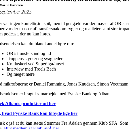
Martin Davidsen
 september 2025
r var ingen konfettirør i spil, men til gengæld var der masser af OB-
mer var der masser af transfersnak om rygter og realiteter samt stor t
m podcast, der nu kan høres.
udsendelsen kan du blandt andet høre om:
OB’s transfers ind og ud
Truppens styrker og svagheder
Kratluskeri ved Superliga-huset
Interview med Troels Bech
Og meget mere
d mikrofonerne er Daniel Ramming, Jonas Knudsen, Simon Voetmann, M
sendelsen er bragt i samarbejde med Fynske Bank og Albani.
ek Albanis produkter ud her
, hvad Fynske Bank kan tilbyde lige her
sk også at du kan støtte Stemmer Fra Ådalen gennem Klub SFÅ. Som med
B.
Bliv medlem af Klub SFÅ her
.