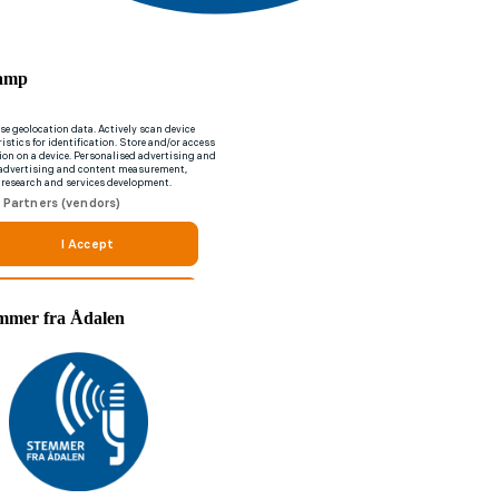
amp
mmer fra Ådalen