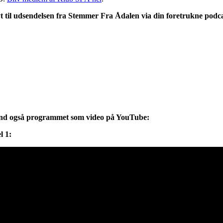
t til udsendelsen fra Stemmer Fra Ådalen via din foretrukne podcas
nd også programmet som video på YouTube:
l 1: