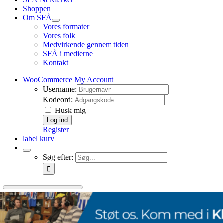
Shoppen
Om SFÅ
Vores formater
Vores folk
Medvirkende gennem tiden
SFÅ i medierne
Kontakt
WooCommerce My Account
Username:
Kodeord:
Husk mig
Register
label kurv
Søg efter: