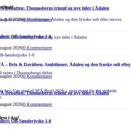
indhold
Å Debatten: Thomasbergs triumf og nye tider i Ådalen
x & Davidsen: Ambitioner, Ådalen og den fynske sult efter succes
 august 2026
|
0 Kommentarer
lleri: OB-Sønderjyske 1-0
ten: Thomasbergs triumf og nye tider i Ådalen
 august 2026
|
0 Kommentarer
OB-Sønderjyske 1-0
Å – Brix & Davidsen: Ambitioner, Ådalen og den fynske sult efter
 sejrer i Thomasbergs debut
 august 2026
|
0 Kommentarer
ig her: Vær med til SFÅ Bowl 2026 – stort event for det stribede
Å Debatten: Thomasbergs triumf og nye tider i Ådalen
b
 august 2026
|
0 Kommentarer
lem i dag!
lleri: OB-Sønderjyske 1-0