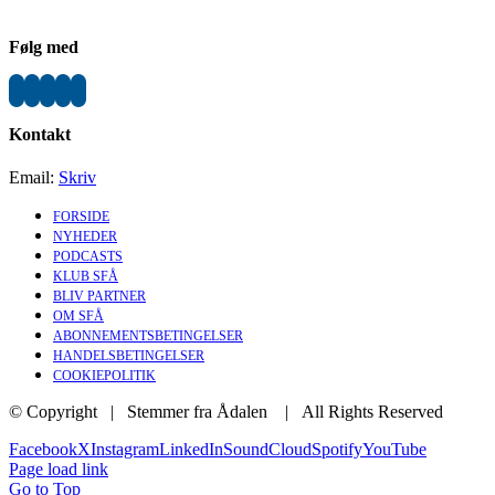
Følg med
Kontakt
Email:
Skriv
FORSIDE
NYHEDER
PODCASTS
KLUB SFÅ
BLIV PARTNER
OM SFÅ
ABONNEMENTSBETINGELSER
HANDELSBETINGELSER
COOKIEPOLITIK
© Copyright | Stemmer fra Ådalen
| All Rights Reserved
Facebook
X
Instagram
LinkedIn
SoundCloud
Spotify
YouTube
Page load link
Go to Top