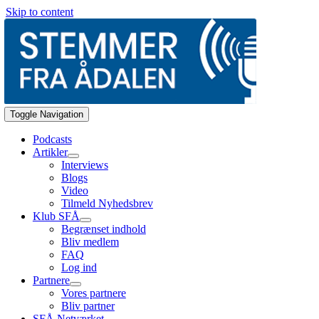
Skip to content
Toggle Navigation
Podcasts
Artikler
Interviews
Blogs
Video
Tilmeld Nyhedsbrev
Klub SFÅ
Begrænset indhold
Bliv medlem
FAQ
Log ind
Partnere
Vores partnere
Bliv partner
SFÅ Netværket