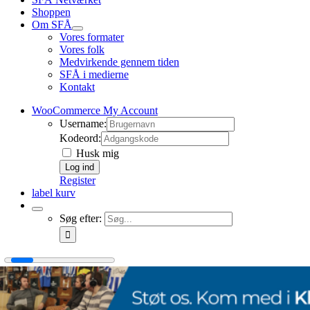
Shoppen
Om SFÅ
Vores formater
Vores folk
Medvirkende gennem tiden
SFÅ i medierne
Kontakt
WooCommerce My Account
Username:
Kodeord:
Husk mig
Register
label kurv
Søg efter: