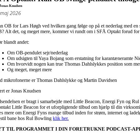
Jonas Knudsen
 maj 2026
n OB for Lars Høgh ved hvilken gang følge op på et nederlag med en 
? Alt det, og meget mere, kommer vi rundt om i SFÅ Optakt forud f
r blandt andet:
Om OB-pendulet sejr/nederlag
Om udsigten til Yaya Bojang som erstatning for karantæneramte N
Om hvorvidt nogen kan true Thomas Dahlslykkes position som mes
Og meget, meget mere
d mikrofonerne er Thomas Dahlslykke og Martin Davidsen
rt er Jonas Knudsen
sendelsen er bragt i samarbejde med Little Beacon, Energi Fyn og Ru
ntakt Little Beacon for et uforpligtende tilbud om hjælp til din virkso
s mere om Energi Fyns mange tilbud inden for strøm, internet og lade
stil bane hos Rul Bowling
klik her.
YT TIL PROGRAMMET I DIN FORETRUKNE PODCAST-APP