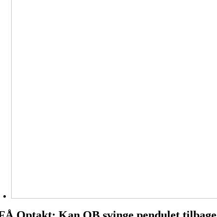
FÅ Optakt: Kan OB svinge pendulet tilbage