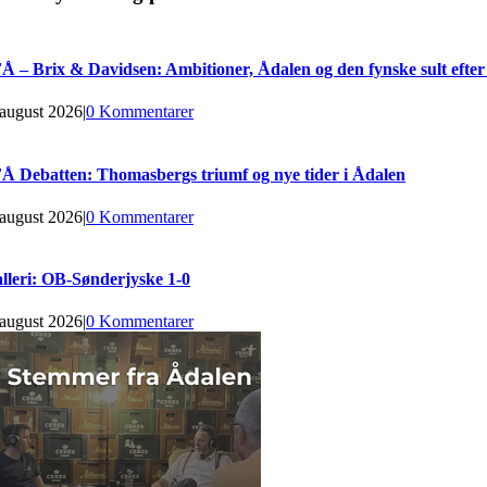
Å – Brix & Davidsen: Ambitioner, Ådalen og den fynske sult efter
 august 2026
|
0 Kommentarer
Å Debatten: Thomasbergs triumf og nye tider i Ådalen
 august 2026
|
0 Kommentarer
lleri: OB-Sønderjyske 1-0
 august 2026
|
0 Kommentarer