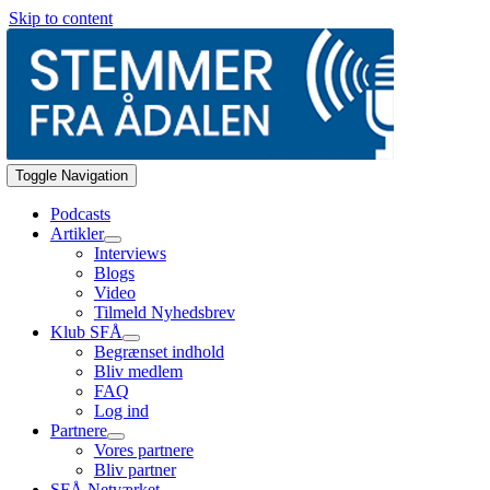
Skip to content
Toggle Navigation
Podcasts
Artikler
Interviews
Blogs
Video
Tilmeld Nyhedsbrev
Klub SFÅ
Begrænset indhold
Bliv medlem
FAQ
Log ind
Partnere
Vores partnere
Bliv partner
SFÅ Netværket