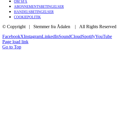
OM SFÅ
ABONNEMENTSBETINGELSER
HANDELSBETINGELSER
COOKIEPOLITIK
© Copyright | Stemmer fra Ådalen
| All Rights Reserved
Facebook
X
Instagram
LinkedIn
SoundCloud
Spotify
YouTube
Page load link
Go to Top