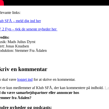
levante links:
ub SFÅ – meld dig ind her
 2 Fyn – tjek de seneste nyheder her
edits:
sik: Mads Julius Dyrst
rt: Jonas Knudsen
oduktion: Stemmer Fra Ådalen
kriv en kommentar
 skal være
logget ind
for at skrive en kommentar.
t er kun medlemmer af Klub SFÅ, der kan kommentere på indhold.
Læ
l du være samarbejdspartner eller annoncør hos
emmer fra Ådalen?
ndre nyheder og podcasts: