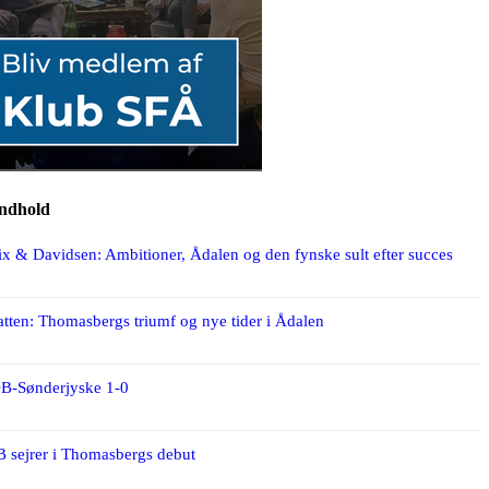
indhold
x & Davidsen: Ambitioner, Ådalen og den fynske sult efter succes
ten: Thomasbergs triumf og nye tider i Ådalen
OB-Sønderjyske 1-0
 sejrer i Thomasbergs debut