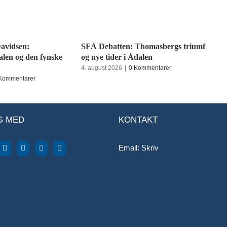
avidsen:
SFÅ Debatten: Thomasbergs triumf
alen og den fynske
og nye tider i Ådalen
4. august 2026
|
0 Kommentarer
Kommentarer
G MED
KONTAKT
Email:
Skriv