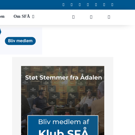
en
Om SFÅ