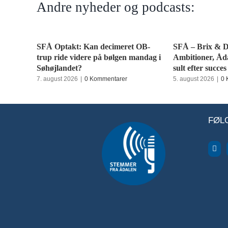
Andre nyheder og podcasts:
SFÅ Optakt: Kan decimeret OB-
SFÅ – Brix & D
trup ride videre på bølgen mandag i
Ambitioner, Åd
Søhøjlandet?
sult efter succes
7. august 2026
|
0 Kommentarer
5. august 2026
|
0 
FØL