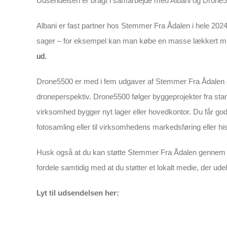
Udsendelsen er bragt i samarbejde med Albani og Drone
Albani er fast partner hos Stemmer Fra Ådalen i hele 2024
sager – for eksempel kan man købe en masse lækkert m
ud.
Drone5500 er med i fem udgaver af Stemmer Fra Ådalen de
droneperspektiv. Drone5500 følger byggeprojekter fra start 
virksomhed bygger nyt lager eller hovedkontor. Du får gode
fotosamling eller til virksomhedens markedsføring eller
Husk også at du kan støtte Stemmer Fra Ådalen gennem 
fordele samtidig med at du støtter et lokalt medie, der u
Lyt til udsendelsen her: