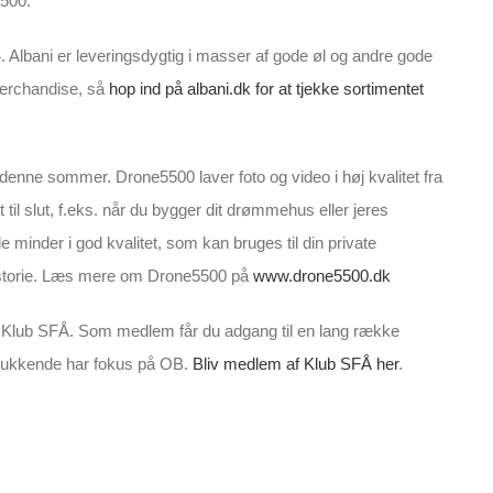
5500.
. Albani er leveringsdygtig i masser af gode øl og andre gode
erchandise, så
hop ind på albani.dk for at tjekke sortimentet
nne sommer. Drone5500 laver foto og video i høj kvalitet fra
til slut, f.eks. når du bygger dit drømmehus eller jeres
 minder i god kvalitet, som kan bruges til din private
 historie. Læs mere om Drone5500 på
www.drone5500.dk
Klub SFÅ. Som medlem får du adgang til en lang række
delukkende har fokus på OB.
Bliv medlem af Klub SFÅ her
.