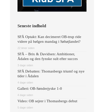
Seneste indhold
SFÅ Optakt: Kan decimeret OB-trup ride
videre på bølgen mandag i Søhøjlandet?
22 timer siden
SFÅ – Brix & Davidsen: Ambitioner,
Ådalen og den fynske sult efter succes
3 dage siden
SFÅ Debatten: Thomasbergs triumf og nye
tider i Ådalen
4 dage siden
Galleri: OB-Sønderjyske 1-0
4 dage siden
Video: OB sejrer i Thomasbergs debut
5 dage siden