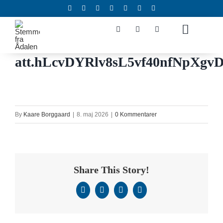
Skip
to
Toggle
content
Navigat
Podcasts
att.hLcvDYRlv8sL5vf40nfNpXgv
Artikler
Klub SFÅ
Partnere
By
Kaare Borggaard
|
8. maj 2026
|
0 Kommentarer
SFÅ Netværket
Shoppen
Om SFÅ
Share This Story!
Facebook
X
Reddit
E-
mail