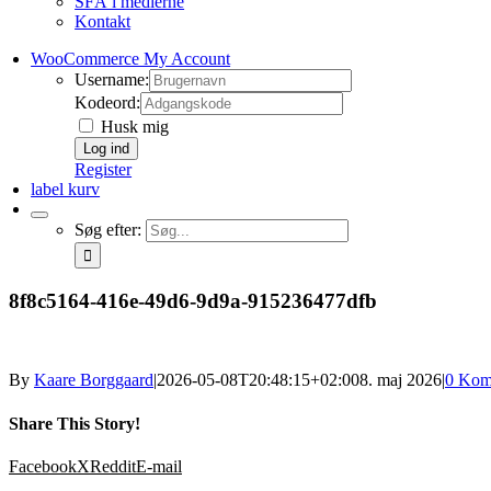
SFÅ i medierne
Kontakt
WooCommerce My Account
Username:
Kodeord:
Husk mig
Register
label kurv
Søg efter:
8f8c5164-416e-49d6-9d9a-915236477dfb
By
Kaare Borggaard
|
2026-05-08T20:48:15+02:00
8. maj 2026
|
0 Kom
Share This Story!
Facebook
X
Reddit
E-mail