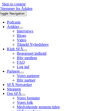
Skip to content
Toggle Navigation
Podcasts
Artikler
Interviews
Blogs
Video
Tilmeld Nyhedsbrev
Klub SFÅ
Begrænset indhold
Bliv medlem
FAQ
Log ind
Partnere
Vores partnere
Bliv partner
SFÅ Netværket
Shoppen
Om SFÅ
Vores formater
Vores folk
Medvirkende gennem tiden