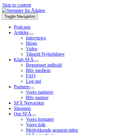
Skip to content
Toggle Navigation
Podcasts
Artikler
Interviews
Blogs
Video
Tilmeld Nyhedsbrev
Klub SFÅ
Begrænset indhold
Bliv medlem
FAQ
Log ind
Partnere
Vores partnere
Bliv partner
SFÅ Netværket
Shoppen
Om SFÅ
Vores formater
Vores folk
Medvirkende gennem tiden