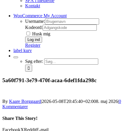
SFÅ i medierne
Kontakt
WooCommerce My Account
Username:
Kodeord:
Husk mig
Register
label kurv
Søg efter:
5a60f791-3e79-470f-acaa-6def1fda298c
By
Kaare Borggaard
|
2026-05-08T20:45:40+02:00
8. maj 2026
|
0
Kommentarer
Share This Story!
Facebook
X
Reddit
E-mail