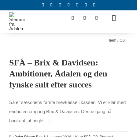
Skip
to
Toggle
content
Navigat
Podcasts
Hjem
OB
Artikler
Klub SFÅ
SFÅ – Brix & Davidsen:
Partnere
Ambitioner, Ådalen og den
SFÅ Netværket
fynske sult efter succes
Shoppen
Om SFÅ
Så er sæsonens første brevkasse i kassen. Vi er klar med
endnu en omgang Brix & Davidsen. Denne gang på
bagkant, at nogle [...]