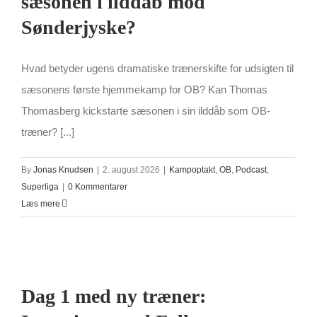
sæsonen i ilddåb mod
Sønderjyske?
Hvad betyder ugens dramatiske trænerskifte for udsigten til
sæsonens første hjemmekamp for OB? Kan Thomas
Thomasberg kickstarte sæsonen i sin ilddåb som OB-
træner? [...]
By
Jonas Knudsen
|
2. august 2026
|
Kampoptakt
,
OB
,
Podcast
,
Superliga
|
0 Kommentarer
Læs mere
Dag 1 med ny træner: