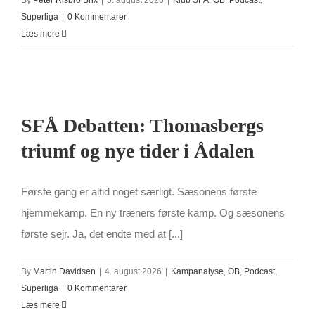
By
Peter Risbro Brix
|
5. august 2026
|
Klub SFÅ
,
OB
,
Podcast
,
Superliga
|
0 Kommentarer
Læs mere
SFÅ Debatten: Thomasbergs
triumf og nye tider i Ådalen
Første gang er altid noget særligt. Sæsonens første
hjemmekamp. En ny træners første kamp. Og sæsonens
første sejr. Ja, det endte med at [...]
By
Martin Davidsen
|
4. august 2026
|
Kampanalyse
,
OB
,
Podcast
,
Superliga
|
0 Kommentarer
Læs mere