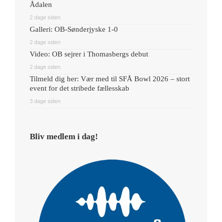
Ådalen
2 dage siden
Galleri: OB-Sønderjyske 1-0
2 dage siden
Video: OB sejrer i Thomasbergs debut
2 dage siden
Tilmeld dig her: Vær med til SFÅ Bowl 2026 – stort
event for det stribede fællesskab
3 dage siden
Bliv medlem i dag!